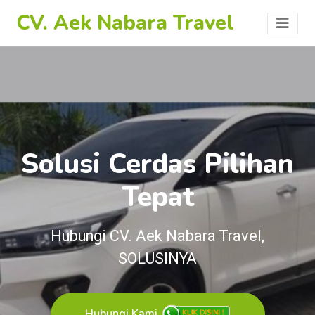
CV. Aek Nabara Travel
Solusi Cerdas Pilihan
Tepat
Hubungi CV. Aek Nabara Travel,
SOLUSINYA
Hubungi Kami